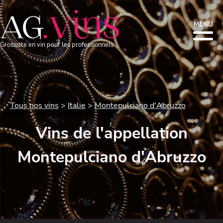
MENU
Grossiste en vin pour les professionnels
Tous nos vins
Italie
Montepulciano d'Abruzzo
Vins de l'appellation
Montepulciano d'Abruzzo