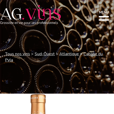
MENU
Grossiste en vin pour les professionnels
Tous nos vins
Sud-Ouest
Atlantique
Cabane du
Pyla