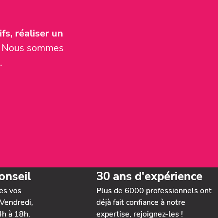
fs, réaliser un
er. Nous sommes
.
onseil
30 ans d'expérience
es vos
Plus de 6000 professionnels ont
Vendredi,
déjà fait confiance à notre
4h à 18h.
expertise, rejoignez-les !