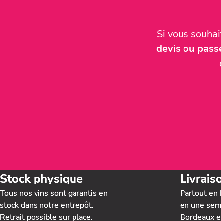
Si vous souha
devis ou pas
Stock physique
Livrais
Tous nos vins sont garantis en
Partout en 
stock dans notre entrepôt.
en une sema
Retrait possible sur place.
Bordeaux e