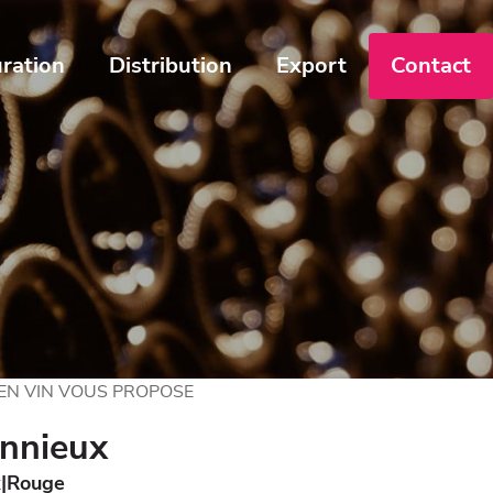
ration
Distribution
Export
Contact
 EN VIN VOUS PROPOSE
nnieux
x
Rouge