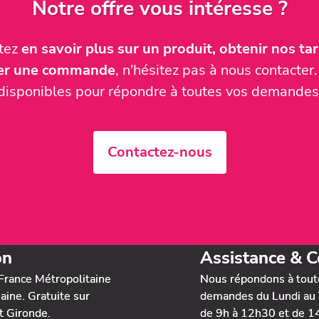
Notre offre vous intéresse ?
itez
en savoir plus sur un produit, obtenir nos tari
ser une commande
, n'hésitez pas à nous contact
disponibles pour répondre à toutes vos demandes
Contactez-nous
on
Assistance & C
France Métropolitaine
Nous répondons à tout
ine. Gratuite sur
demandes du Lundi au 
t Gironde.
de 9h à 12h30 et de 1