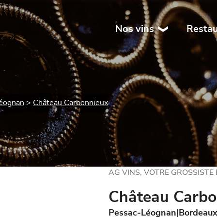
Nos vins
Restau
éognan
Château Carbonnieux
AG VINS, VOTRE GROSSISTE
Château Carbo
Pessac-Léognan
Bordeau