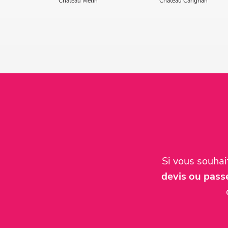
Château Melin
Château Carignan
Si vous souha
devis ou pas