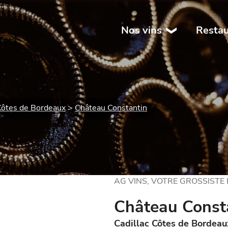
Nos vins
Restau
Côtes de Bordeaux
Château Constantin
AG VINS, VOTRE GROSSISTE
Château Const
Cadillac Côtes de Bordeau