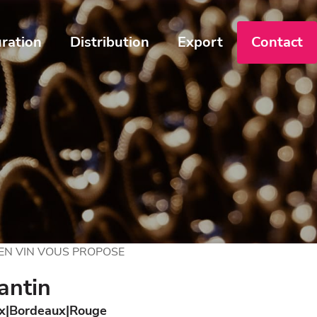
ration
Distribution
Export
Contact
 EN VIN VOUS PROPOSE
antin
x
Bordeaux
Rouge