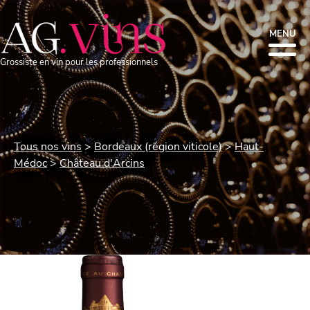
MENU
Grossiste en vin pour les professionnels
Tous nos vins
Bordeaux (région viticole)
Haut-
Médoc
Château d'Arcins