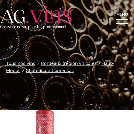
MENU
Grossiste en vin pour les professionnels
Tous nos vins
Bordeaux (région viticole)
Haut-
Médoc
Château de Camensac