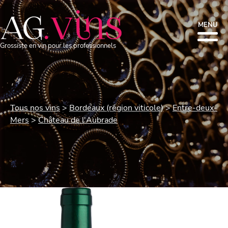
MENU
Grossiste en vin pour les professionnels
Tous nos vins
Bordeaux (région viticole)
Entre-deux-
Mers
Château de l'Aubrade