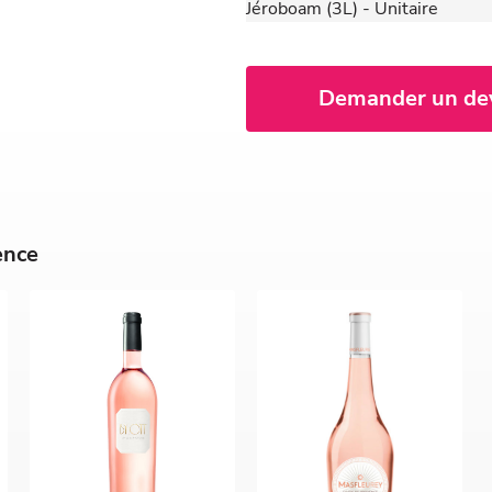
Jéroboam (3L) - Unitaire
Demander un de
ence