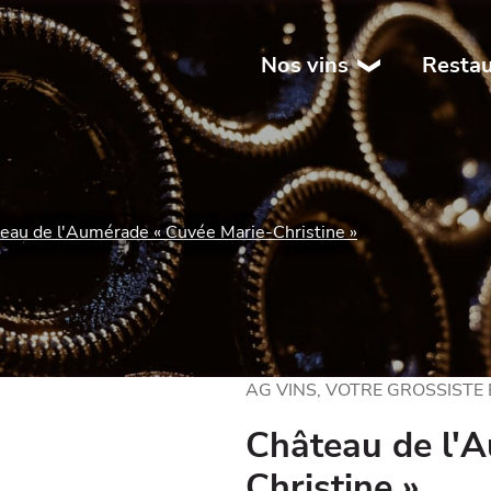
Nos vins
Restau
eau de l'Aumérade « Cuvée Marie-Christine »
AG VINS, VOTRE GROSSISTE
Château de l'
Christine »