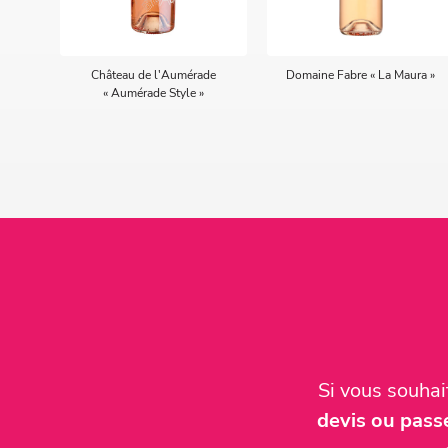
Château de l'Aumérade
Domaine Fabre « La Maura »
« Aumérade Style »
Si vous souha
devis ou pas