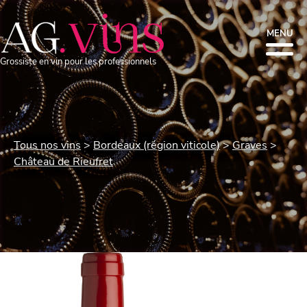
MENU
Grossiste en vin pour les professionnels
Tous nos vins
Bordeaux (région viticole)
Graves
Château de Rieufret