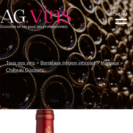
MENU
Grossiste en vin pour les professionnels
Tous nos vins
Bordeaux (région viticole)
Margaux
Château Giscours