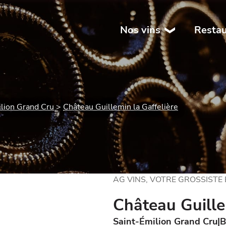
Nos vins
Restau
lion Grand Cru
Château Guillemin la Gaffelière
AG VINS, VOTRE GROSSISTE
Château Guille
Saint-Émilion Grand Cru
B