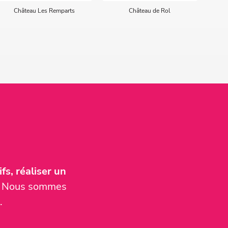
Château Les Remparts
Château de Rol
C
fs, réaliser un
er. Nous sommes
.