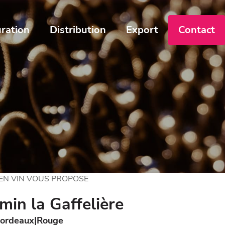
ration
Distribution
Export
Contact
 EN VIN VOUS PROPOSE
min la Gaffelière
ordeaux
Rouge