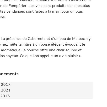
llement ce domaine familial est entre les mains de la
n de Fompérier. Les vins sont produits dans les plus
 les vendanges sont faites à la main pour un plus
ins.
 La présence de Cabernets et d'un peu de Malbec n'y
e nez mêle la mûre à un boisé élégant évoquant le
 aromatique, la bouche offre une chair souple et
s soyeux. Ce que l'on appelle un « vin plaisir ».
onnements
 - 2017
 - 2021
- 2016