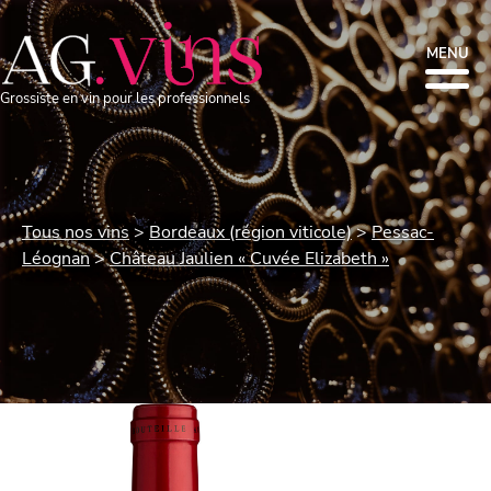
MENU
Grossiste en vin pour les professionnels
Tous nos vins
Bordeaux (région viticole)
Pessac-
Léognan
Château Jaulien « Cuvée Elizabeth »