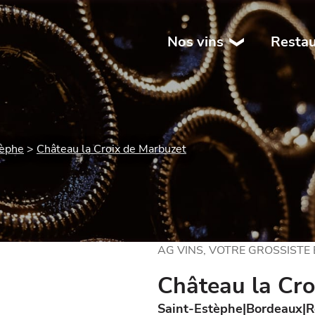
Nos vins
Restau
tèphe
Château la Croix de Marbuzet
AG VINS, VOTRE GROSSISTE
Château la Cro
Saint-Estèphe
Bordeaux
R