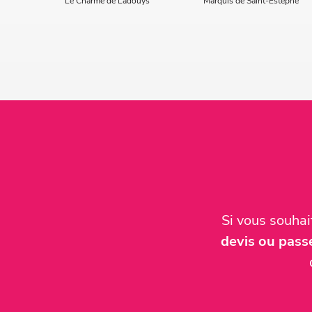
Le Charme de Ladouys
Marquis de Saint-Estèphe
Si vous souha
devis ou pas