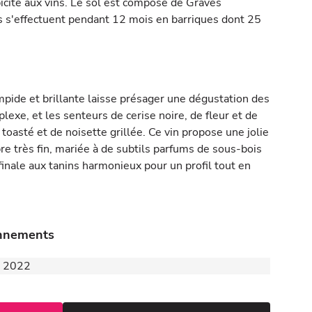
picité aux vins. Le sol est composé de Graves
s s'effectuent pendant 12 mois en barriques dont 25
impide et brillante laisse présager une dégustation des
lexe, et les senteurs de cerise noire, de fleur et de
oasté et de noisette grillée. Ce vin propose une jolie
re très fin, mariée à de subtils parfums de sous-bois
 finale aux tanins harmonieux pour un profil tout en
onnements
 - 2022