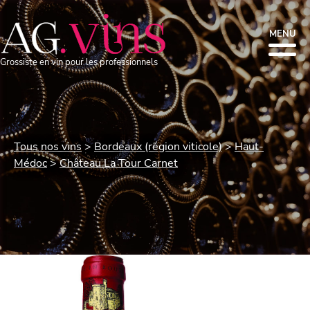
MENU
Grossiste en vin pour les professionnels
Tous nos vins
Bordeaux (région viticole)
Haut-
Médoc
Château La Tour Carnet