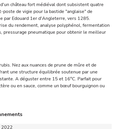
d'un château fort médiéval dont subsistent quatre
t-poste de vigie pour la bastide "anglaise" de
e par Edouard 1er d'Angleterre, vers 1285.
îtrise du rendement, analyse polyphénol, fermentation
s, pressurage pneumatique pour obtenir le meilleur
 rubis. Nez aux nuances de prune de mûre et de
frant une structure équilibrée soutenue par une
istante. A déguster entre 15 et 16°C. Parfait pour
actère ou en sauce, comme un bœuf bourguignon ou
onnements
 - 2022