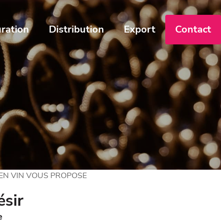
ration
Distribution
Export
Contact
 EN VIN VOUS PROPOSE
sir
e