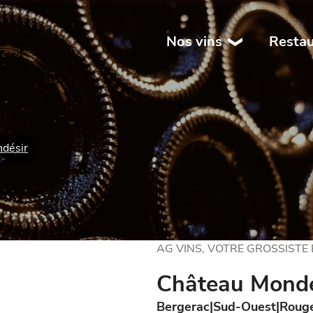
Nos vins
Restau
désir
AG VINS, VOTRE GROSSISTE
Château Mondé
Bergerac
Sud-Ouest
Roug