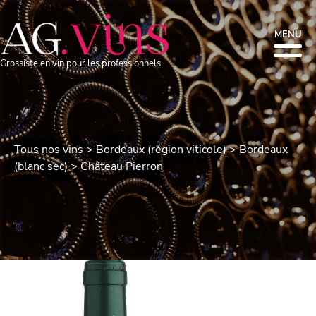
MENU
Grossiste en vin pour les professionnels
Tous nos vins
Bordeaux (région viticole)
Bordeaux
(blanc sec)
Château Pierron