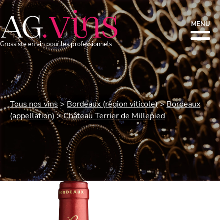
MENU
Grossiste en vin pour les professionnels
Tous nos vins
Bordeaux (région viticole)
Bordeaux
(appellation)
Château Terrier de Millepied