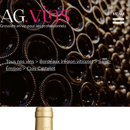
MENU
Grossiste en vin pour les professionnels
Tous nos vins
Bordeaux (région viticole)
Saint-
Émilion
Clos Castelot