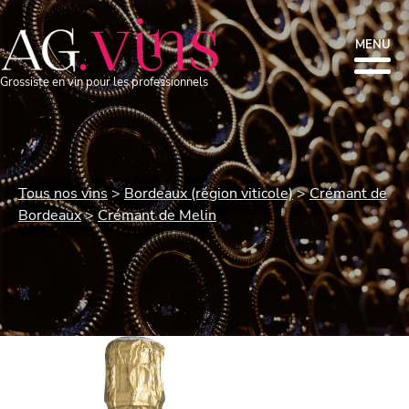
MENU
Grossiste en vin pour les professionnels
Tous nos vins
Bordeaux (région viticole)
Crémant de
Bordeaux
Crémant de Melin