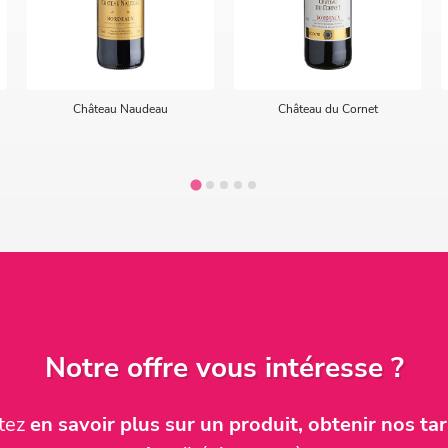
Château Naudeau
Château du Cornet
Notre offre vous intéresse ?
itez
en savoir plus sur un produit, obtenir nos tari