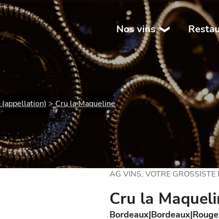
Nos vins
Restau
(appellation)
Cru la Maqueline
AG VINS, VOTRE GROSSISTE
Cru la Maqueli
Bordeaux
Bordeaux
Rouge