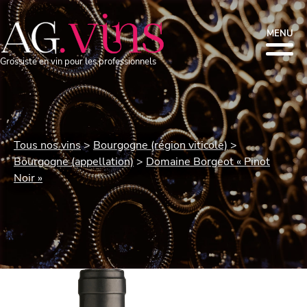
MENU
Grossiste en vin pour les professionnels
Tous nos vins
Bourgogne (région viticole)
Bourgogne (appellation)
Domaine Borgeot « Pinot
Noir »