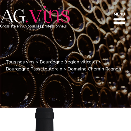
MENU
Grossiste en vin pour les professionnels
Tous nos vins
Bourgogne (région viticole)
Bourgogne Passetoutgrain
Domaine Chemin Pagnon