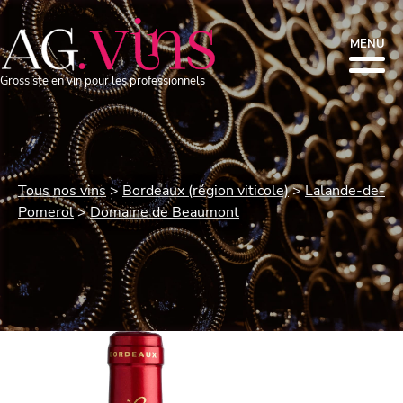
MENU
Grossiste en vin pour les professionnels
Tous nos vins
Bordeaux (région viticole)
Lalande-de-
Pomerol
Domaine de Beaumont