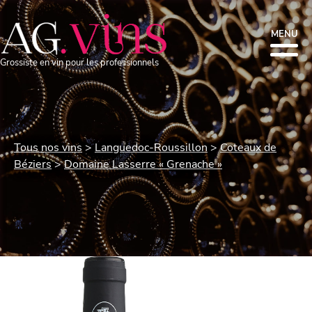
MENU
Grossiste en vin pour les professionnels
Tous nos vins
Languedoc-Roussillon
Coteaux de
Béziers
Domaine Lasserre « Grenache »