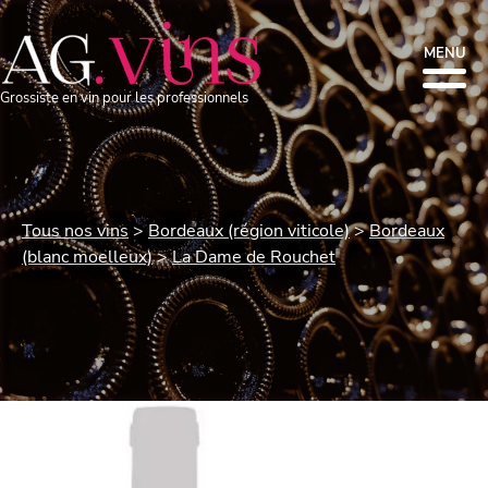
MENU
Grossiste en vin pour les professionnels
Tous nos vins
Bordeaux (région viticole)
Bordeaux
(blanc moelleux)
La Dame de Rouchet