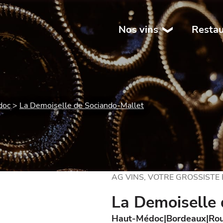
Nos vins
Restau
doc
La Demoiselle de Sociando-Mallet
AG VINS, VOTRE GROSSISTE
La Demoiselle 
Haut-Médoc
Bordeaux
Ro