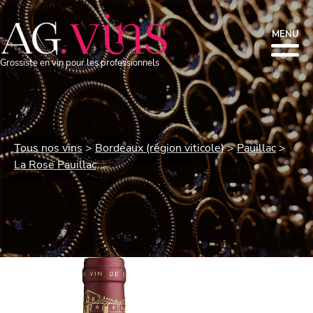
MENU
Grossiste en vin pour les professionnels
Tous nos vins
Bordeaux (région viticole)
Pauillac
La Rose Pauillac