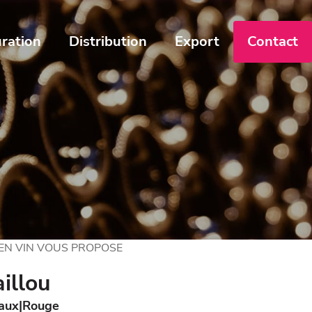
ration
Distribution
Export
Contact
 EN VIN VOUS PROPOSE
illou
aux
Rouge