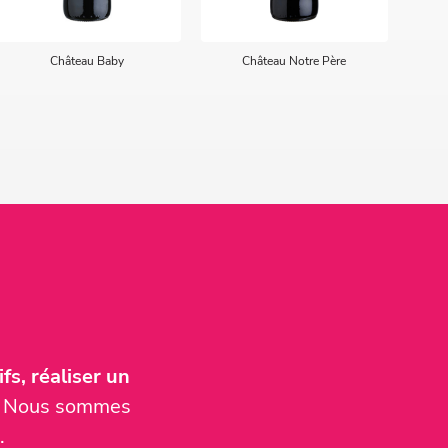
Château Baby
Château Notre Père
Châ
fs, réaliser un
er. Nous sommes
.