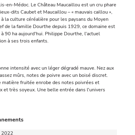
s-en-Médoc. Le Château Maucaillou est un cru phare
eux-dits Caubet et Maucaillou – « mauvais caillou »,
à la culture céréalière pour les paysans du Moyen
ief de la famille Dourthe depuis 1929, ce domaine est
à 90 ha aujourd'hui. Philippe Dourthe, l'actuel
ion à ses trois enfants.
onne intensité avec un léger dégradé mauve. Nez aux
s assez mûrs, notes de poivre avec un boisé discret.
 matière fruitée enrobe des notes poivrées et
x et très soyeux. Une belle entrée dans l'univers
onnements
 - 2022