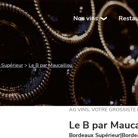
Nos vins
Restau
 Supérieur
Le B par Maucaillou
AG VINS, VOTRE GROSSISTE
Le B par Mauca
Bordeaux Supérieur
Borde