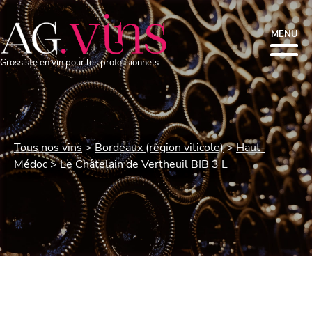
MENU
Grossiste en vin pour les professionnels
Tous nos vins
Bordeaux (région viticole)
Haut-
Médoc
Le Châtelain de Vertheuil BIB 3 L