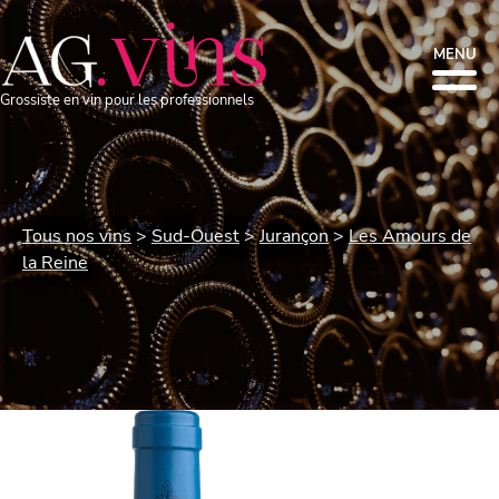
MENU
Grossiste en vin pour les professionnels
Tous nos vins
Sud-Ouest
Jurançon
Les Amours de
la Reine