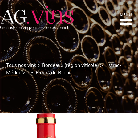
MENU
Grossiste en vin pour les professionnels
Tous nos vins
Bordeaux (région viticole)
Listrac-
Médoc
Les Fleurs de Bibian