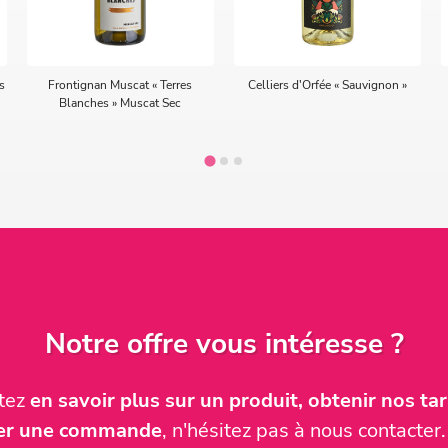
s
Frontignan Muscat « Terres
Celliers d'Orfée « Sauvignon »
Blanches » Muscat Sec
Notre offre vous intéresse ?
itez
en savoir plus sur un produit, obtenir nos tari
ser une commande
, n'hésitez pas à nous contact