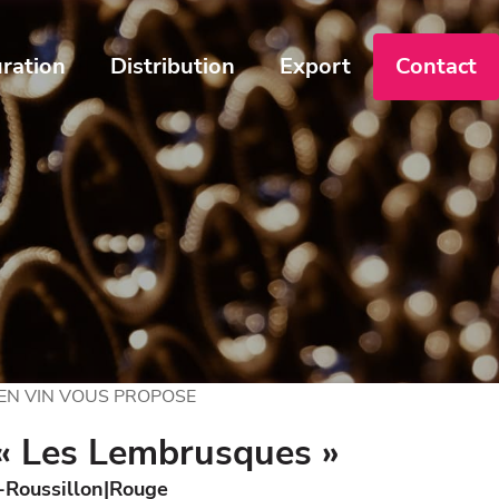
ration
Distribution
Export
Contact
 EN VIN VOUS PROPOSE
 « Les Lembrusques »
Roussillon
Rouge