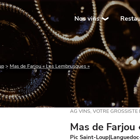
Nos vins
Restau
up
Mas de Farjou « Les Lembrusques »
AG VINS, VOTRE GROSSISTE
Mas de Farjou
Pic Saint-Loup
Languedoc-