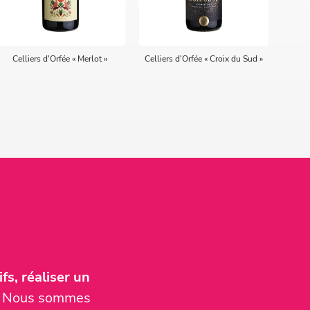
Celliers d'Orfée « Merlot »
Celliers d'Orfée « Croix du Sud »
fs, réaliser un
er. Nous sommes