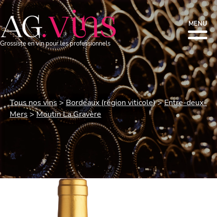
MENU
Grossiste en vin pour les professionnels
Tous nos vins
Bordeaux (région viticole)
Entre-deux-
Mers
Moutin La Gravère